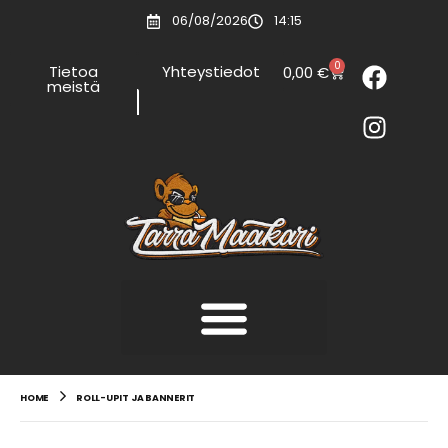
06/08/2026
14:15
0
Tietoa
Yhteystiedot
0,00
€
meistä
HOME
ROLL-UPIT JA BANNERIT