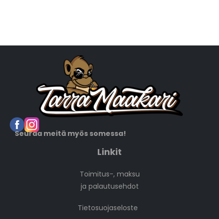
Seuraa meitä myös somessa!
Linkit
Toimitus-, maksu
ja palautusehdot
Tietosuojaseloste