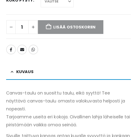
KOKO PYSTY
LISÄÄ OSTOSKORIIN
KUVAUS
Canvas-taulu on suosittu taulu, eikä syyttä! Tee
näyttävä canvas-taulu omasta valokuvasta helposti ja
nopeasti.
Tarjoamme useita eri kokoja. Oivallinen lahja läheiselle tai
piristämään vaikka omaa seinää.
Sivuille taittuva kangas antaa kuvalle syvyyttä ja kankaan