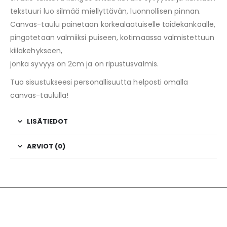
tekstuuri luo silmää miellyttävän, luonnollisen pinnan.
Canvas-taulu painetaan korkealaatuiselle taidekankaalle,
pingotetaan valmiiksi puiseen, kotimaassa valmistettuun
kiilakehykseen,
jonka syvyys on 2cm ja on ripustusvalmis.
Tuo sisustukseesi personallisuutta helposti omalla
canvas-taululla!
LISÄTIEDOT
ARVIOT (0)