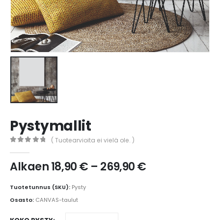
Pystymallit
( Tuotearvioita ei vielä ole. )
0
out of 5
Alkaen
18,90
€
–
269,90
€
Tuotetunnus (SKU):
Pysty
Osasto:
CANVAS-taulut