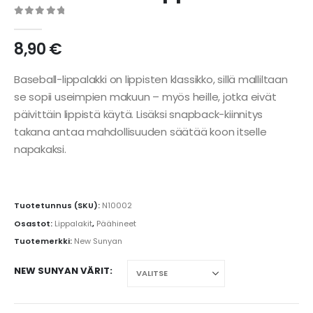
0
out of 5
8,90
€
Baseball-lippalakki on lippisten klassikko, sillä malliltaan
se sopii useimpien makuun – myös heille, jotka eivät
päivittäin lippistä käytä. Lisäksi snapback-kiinnitys
takana antaa mahdollisuuden säätää koon itselle
napakaksi.
Tuotetunnus (SKU):
N10002
Osastot:
Lippalakit
,
Päähineet
Tuotemerkki:
New Sunyan
NEW SUNYAN VÄRIT