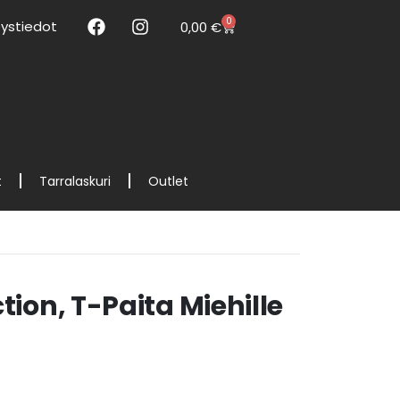
0
ystiedot
0,00
€
t
Tarralaskuri
Outlet
tion, T-Paita Miehille