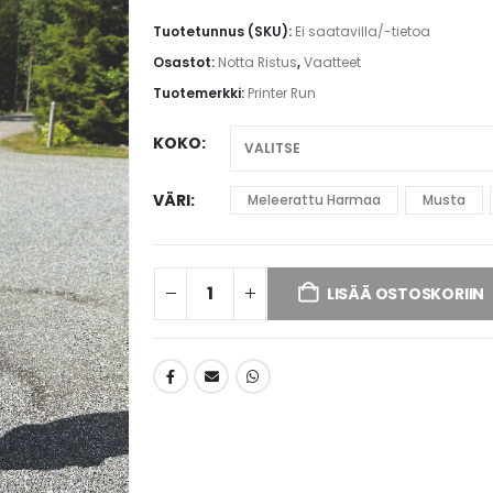
Tuotetunnus (SKU):
Ei saatavilla/-tietoa
Osastot:
Notta Ristus
,
Vaatteet
Tuotemerkki:
Printer Run
KOKO
VÄRI
Meleerattu Harmaa
Musta
LISÄÄ OSTOSKORIIN