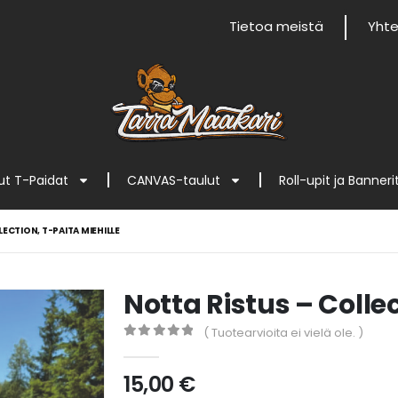
Tietoa meistä
Yhte
t T-Paidat
CANVAS-taulut
Roll-upit ja Banneri
ECTION, T-PAITA MIEHILLE
Notta Ristus – Collec
( Tuotearvioita ei vielä ole. )
0
out of 5
15,00
€