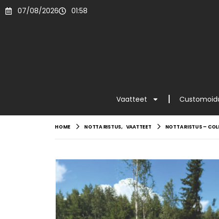
07/08/2026
01:58
Vaatteet
Customoidu
HOME
NOTTA RISTUS
,
VAATTEET
NOTTA RISTUS – COLL