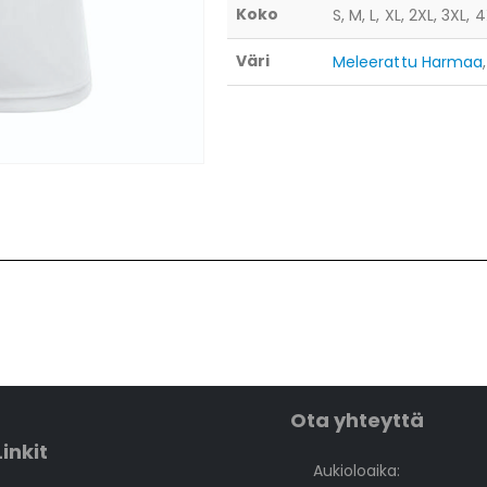
Koko
S, M, L, XL, 2XL, 3XL, 
Väri
Meleerattu Harmaa
Ota yhteyttä
Linkit
Aukioloaika: