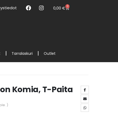
0
ystiedot
0,00
€
t
Tarralaskuri
Outlet
oon Komia, T-Paita
ole. )