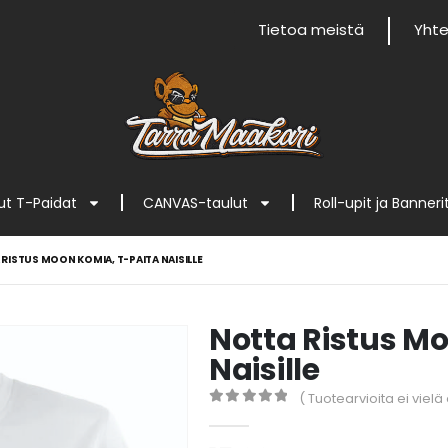
Tietoa meistä
Yhte
t T-Paidat
CANVAS-taulut
Roll-upit ja Banneri
RISTUS MOON KOMIA, T-PAITA NAISILLE
Notta Ristus M
Naisille
( Tuotearvioita ei vielä 
0
out of 5