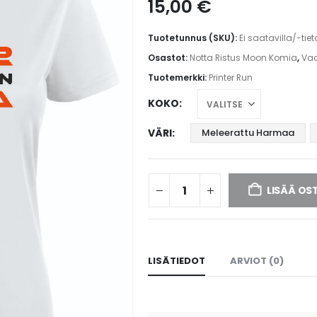
15,00
€
Tuotetunnus (SKU):
Ei saatavilla/-tie
Osastot:
Notta Ristus Moon Komia
,
Vaa
Tuotemerkki:
Printer Run
KOKO
VÄRI
Meleerattu Harmaa
LISÄÄ OS
LISÄTIEDOT
ARVIOT (0)