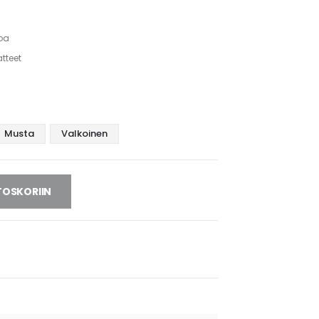
toa
tteet
Musta
Valkoinen
TOSKORIIN