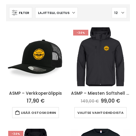
FILTER
-34%
ASMP – Verkkoperälippis
ASMP – Miesten Softshell takki
17,90
€
99,00
€
149,00
€
LISÄÄ OSTOSKORIIN
VALITSE VAIHTOEHDOISTA
-34%